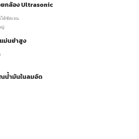
วยกล้อง Ultrasonic
ดได้ชัดเจน
ญ่
แม่นยำสูง
ก
ณน้ำมันในลมอัด