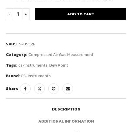
ADD TO CART
SKU:
CS-DS52R
Category:
Compressed Air Gas Measurement
Tags:
cs-instruments
,
Dew Point
Brand:
CS-Instruments
Share
DESCRIPTION
ADDITIONAL INFORMATION