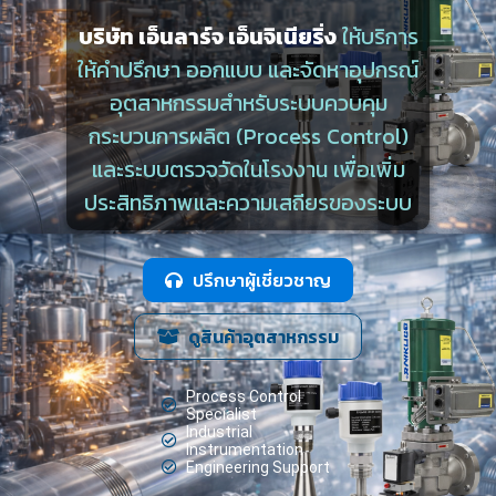
บริษัท เอ็นลาร์จ เอ็นจิเนียริ่ง
ให้บริการ
ให้คำปรึกษา ออกแบบ และจัดหาอุปกรณ์
อุตสาหกรรมสำหรับระบบควบคุม
กระบวนการผลิต (Process Control)
และระบบตรวจวัดในโรงงาน เพื่อเพิ่ม
ประสิทธิภาพและความเสถียรของระบบ
ปรึกษาผู้เชี่ยวชาญ
ดูสินค้าอุตสาหกรรม
Process Control
Specialist
Industrial
Instrumentation
Engineering Support