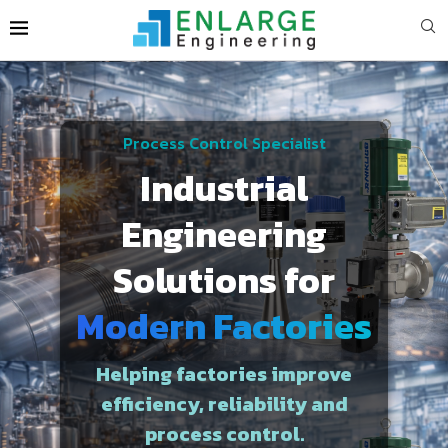
Process Control Specialist
Industrial
Engineering
Solutions for
Modern Factories
Helping factories improve
efficiency, reliability and
process control.