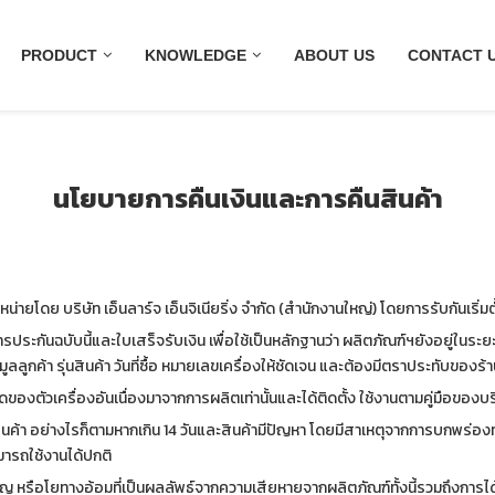
PRODUCT
KNOWLEDGE
ABOUT US
CONTACT 
นโยบายการคืนเงินและการคืนสินค้า
่ายโดย บริษัท เอ็นลาร์จ เอ็นจิเนียริ่ง จำกัด (สำนักงานใหญ่) โดยการรับกันเริ่มตั้ง
รประกันฉบับนี้และใบเสร็จรับเงิน เพื่อใช้เป็นหลักฐานว่า ผลิตภัณฑ์ฯยังอยู่ในระ
ลลูกค้า รุ่นสินค้า วันที่ซื้อ หมายเลขเครื่องให้ชัดเจน และต้องมีตราประทับของร้านท
งตัวเครื่องอันเนื่องมาจากการผลิตเท่านั้นและได้ติดตั้ง ใช้งานตามคู่มือของบริษ
ื้อสินค้า อย่างไรก็ตามหากเกิน 14 วันและสินค้ามีปัญหา โดยมีสาเหตุจากการบกพร่อ
ามารถใช้งานได้ปกติ
อิญ หรือโยทางอ้อมที่เป็นผลลัพธ์จากความเสียหายจากผลิตภัณฑ์ทั้งนี้รวมถึงการได้