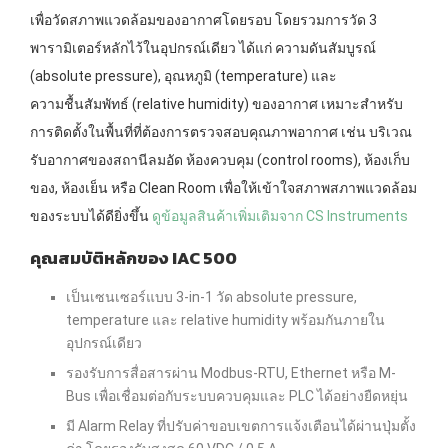
เพื่อวัดสภาพแวดล้อมของอากาศโดยรอบ โดยรวมการวัด 3
พารามิเตอร์หลักไว้ในอุปกรณ์เดียว ได้แก่ ความดันสัมบูรณ์
(absolute pressure), อุณหภูมิ (temperature) และ
ความชื้นสัมพัทธ์ (relative humidity) ของอากาศ เหมาะสำหรับ
การติดตั้งในพื้นที่ที่ต้องการตรวจสอบคุณภาพอากาศ เช่น บริเวณ
รับอากาศของสถานีลมอัด ห้องควบคุม (control rooms), ห้องเก็บ
ของ, ห้องเย็น หรือ Clean Room เพื่อให้เข้าใจสภาพสภาพแวดล้อม
ของระบบได้ดียิ่งขึ้น
ดูข้อมูลสินค้าเพิ่มเติมจาก CS Instruments
คุณสมบัติหลักของ IAC 500
เป็นเซนเซอร์แบบ 3-in-1 วัด absolute pressure,
temperature และ relative humidity พร้อมกันภายใน
อุปกรณ์เดียว
รองรับการสื่อสารผ่าน Modbus-RTU, Ethernet หรือ M-
Bus เพื่อเชื่อมต่อกับระบบควบคุมและ PLC ได้อย่างยืดหยุ่น
มี Alarm Relay ที่ปรับค่าขอบเขตการแจ้งเตือนได้ผ่านปุ่มตั้ง