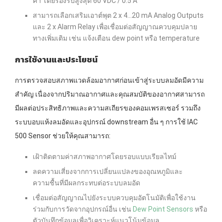
ค่า โดยรองรับสูงสุด 60 VDC / 0.5 A
สามารถเลือกเสริมเอาต์พุต 2 x 4…20 mA Analog Outputs
และ 2 x Alarm Relay เพื่อเชื่อมต่อสัญญาณควบคุมปลาย
ทางเพิ่มเติม เช่น แจ้งเตือน dew point หรือ temperature
การใช้งานและประโยชน์
การตรวจสอบสภาพแวดล้อมอากาศก่อนเข้าสู่ระบบลมอัดมีความ
สำคัญ เนื่องจากปริมาณอากาศและคุณสมบัติของอากาศสามารถ
มีผลต่อประสิทธิภาพและความสเถียรของคอมเพรสเซอร์ รวมถึง
ระบบอบแห้งลมอัดและอุปกรณ์ downstream อื่น ๆ การใช้ IAC
500 Sensor ช่วยให้คุณสามารถ:
เฝ้าติดตามค่าสภาพอากาศโดยรอบแบบเรียลไทม์
ลดความเสี่ยงจากการเปลี่ยนแปลงของอุณหภูมิและ
ความชื้นที่มีผลกระทบต่อระบบลมอัด
เชื่อมต่อสัญญาณไปยังระบบควบคุมอัตโนมัติเพื่อใช้งาน
ร่วมกับการวัดจากอุปกรณ์อื่น เช่น
Dew Point Sensors
หรือ
ตัวบันทึกข้อมูลเพื่อวิเคราะห์แนวโน้มข้อมูล