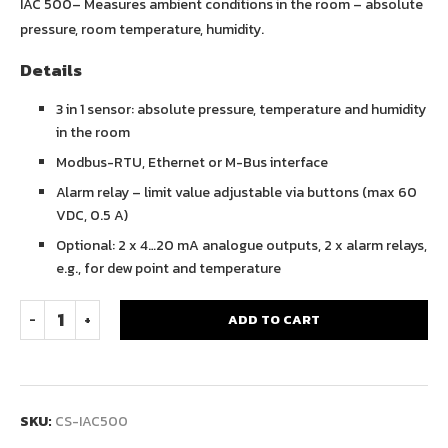
IAC 500– Measures ambient conditions in the room – absolute
pressure, room temperature, humidity.
Details
3 in 1 sensor: absolute pressure, temperature and humidity
in the room
Modbus-RTU, Ethernet or M-Bus interface
Alarm relay – limit value adjustable via buttons (max 60
VDC, 0.5 A)
Optional: 2 x 4…20 mA analogue outputs, 2 x alarm relays,
e.g., for dew point and temperature
ADD TO CART
SKU:
CS-IAC500