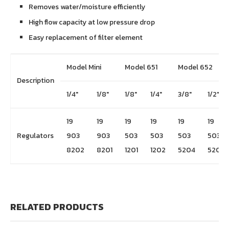
Removes water/moisture efficiently
High flow capacity at low pressure drop
Easy replacement of filter element
Model Mini
Model 651
Model 652
Description
1/4″
1/8″
1/8″
1/4″
3/8″
1/2″
19
19
19
19
19
19
Regulators
903
903
503
503
503
503
8202
8201
1201
1202
5204
5205
RELATED PRODUCTS