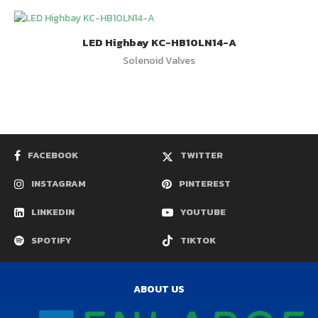
LED Highbay KC-HB10LN14-A
Solenoid Valves
FACEBOOK
TWITTER
INSTAGRAM
PINTEREST
LINKEDIN
YOUTUBE
SPOTIFY
TIKTOK
ABOUT US