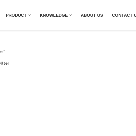
PRODUCT
KNOWLEDGE
ABOUT US
CONTACT 
er”
ilter