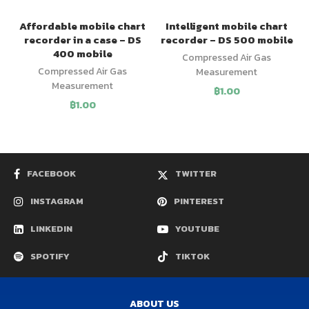
Affordable mobile chart
Intelligent mobile chart
recorder in a case – DS
recorder – DS 500 mobile
400 mobile
Compressed Air Gas
Compressed Air Gas
Measurement
Measurement
฿
1.00
฿
1.00
FACEBOOK
TWITTER
INSTAGRAM
PINTEREST
LINKEDIN
YOUTUBE
SPOTIFY
TIKTOK
ABOUT US