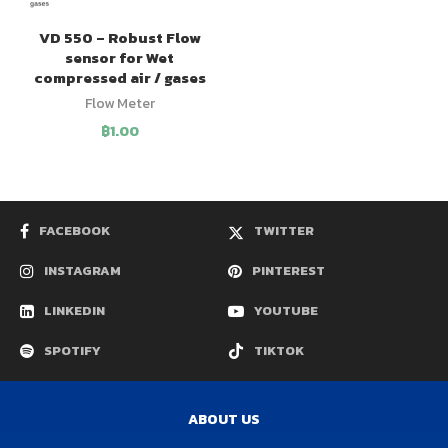
VD 550 – Robust Flow
sensor for Wet
compressed air / gases
Flow Meter
฿
1.00
FACEBOOK
TWITTER
INSTAGRAM
PINTEREST
LINKEDIN
YOUTUBE
SPOTIFY
TIKTOK
ABOUT US