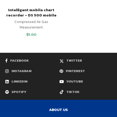
Intelligent mobile chart
recorder – DS 500 mobile
Compressed Air Gas
Measurement
฿
1.00
FACEBOOK
TWITTER
INSTAGRAM
PINTEREST
LINKEDIN
YOUTUBE
SPOTIFY
TIKTOK
ABOUT US