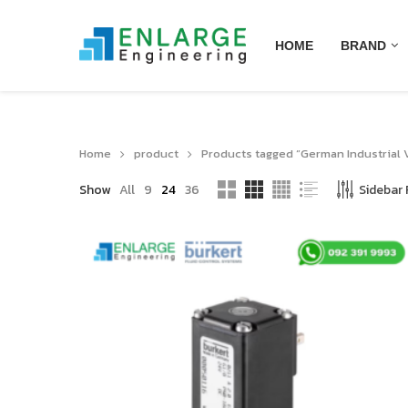
HOME
BRAND
Home
product
Products tagged “German Industrial 
Show
All
9
24
36
Sidebar F