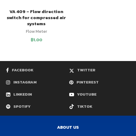
VA 409 – Flow direction
switch for compressed air
systems
Flow Meter
฿
1.00
FACEBOOK
TWITTER
INSTAGRAM
PINTEREST
LINKEDIN
YOUTUBE
SPOTIFY
TIKTOK
ABOUT US