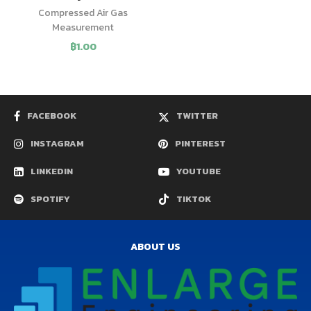
Compressed Air Gas
Measurement
฿
1.00
FACEBOOK
TWITTER
INSTAGRAM
PINTEREST
LINKEDIN
YOUTUBE
SPOTIFY
TIKTOK
ABOUT US