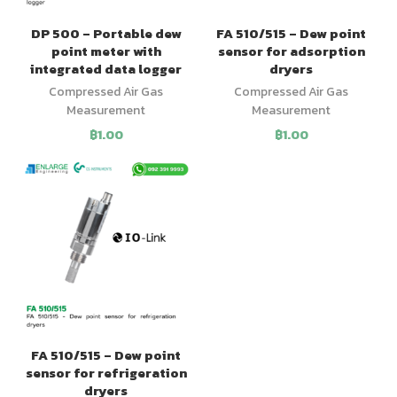
DP 500 – Portable dew
FA 510/515 – Dew point
point meter with
sensor for adsorption
integrated data logger
dryers
Compressed Air Gas
Compressed Air Gas
Measurement
Measurement
฿
1.00
฿
1.00
FA 510/515 – Dew point
sensor for refrigeration
dryers