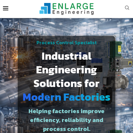
Process Control Specialist
Industrial
Engineering
Solutions for
Modern Factories
Helping factories improve
efficiency, reliability and
process control.