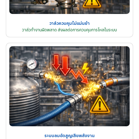
วาล์วควบคุมไม่แม่นยำ
วาล์วทำงานผิดพลาด ส่งผลต่อการควบคุมการไหลในระบบ
ระบบลมอัดสูญเสียพลังงาน