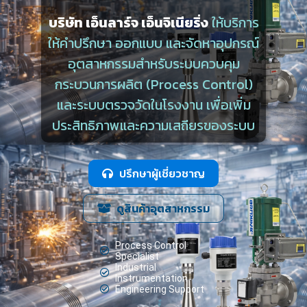
บริษัท เอ็นลาร์จ เอ็นจิเนียริ่ง
ให้บริการ
ให้คำปรึกษา ออกแบบ และจัดหาอุปกรณ์
อุตสาหกรรมสำหรับระบบควบคุม
กระบวนการผลิต (Process Control)
และระบบตรวจวัดในโรงงาน เพื่อเพิ่ม
ประสิทธิภาพและความเสถียรของระบบ
ปรึกษาผู้เชี่ยวชาญ
ดูสินค้าอุตสาหกรรม
Process Control
Specialist
Industrial
Instrumentation
Engineering Support