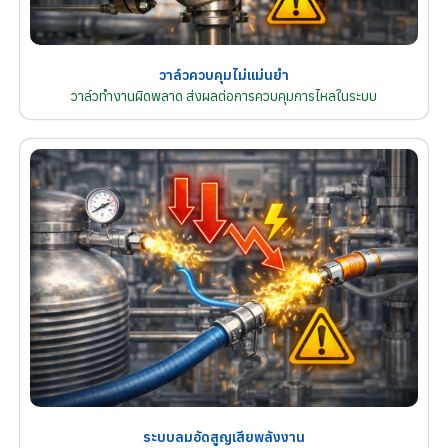
วาล์วควบคุมไม่แม่นยำ
วาล์วทำงานผิดพลาด ส่งผลต่อการควบคุมการไหลในระบบ
ระบบลมอัดสูญเสียพลังงาน