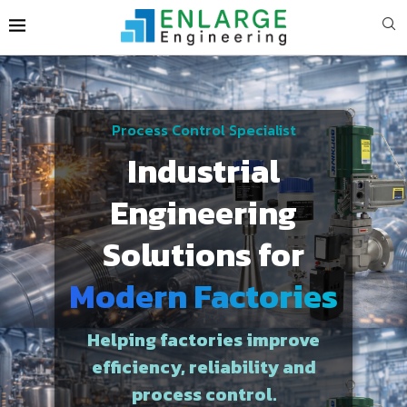
Process Control Specialist
Industrial
Engineering
Solutions for
Modern Factories
Helping factories improve
efficiency, reliability and
process control.