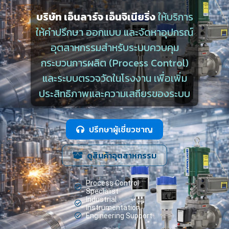
บริษัท เอ็นลาร์จ เอ็นจิเนียริ่ง
ให้บริการ
ให้คำปรึกษา ออกแบบ และจัดหาอุปกรณ์
อุตสาหกรรมสำหรับระบบควบคุม
กระบวนการผลิต (Process Control)
และระบบตรวจวัดในโรงงาน เพื่อเพิ่ม
ประสิทธิภาพและความเสถียรของระบบ
ปรึกษาผู้เชี่ยวชาญ
ดูสินค้าอุตสาหกรรม
Process Control
Specialist
Industrial
Instrumentation
Engineering Support