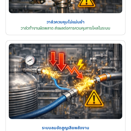
วาล์วควบคุมไม่แม่นยำ
วาล์วทำงานผิดพลาด ส่งผลต่อการควบคุมการไหลในระบบ
ระบบลมอัดสูญเสียพลังงาน