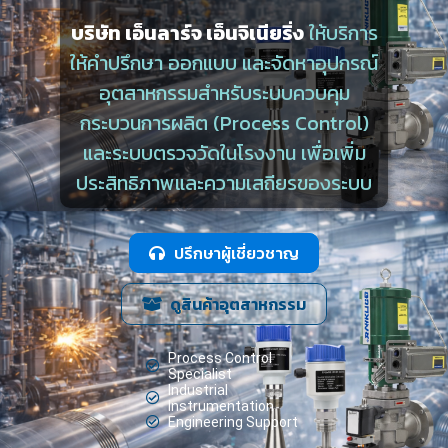
บริษัท เอ็นลาร์จ เอ็นจิเนียริ่ง
ให้บริการ
ให้คำปรึกษา ออกแบบ และจัดหาอุปกรณ์
อุตสาหกรรมสำหรับระบบควบคุม
กระบวนการผลิต (Process Control)
และระบบตรวจวัดในโรงงาน เพื่อเพิ่ม
ประสิทธิภาพและความเสถียรของระบบ
ปรึกษาผู้เชี่ยวชาญ
ดูสินค้าอุตสาหกรรม
Process Control
Specialist
Industrial
Instrumentation
Engineering Support