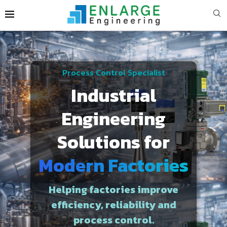
Process Control Specialist
Industrial
Engineering
Solutions for
Modern Factories
Helping factories improve
efficiency, reliability and
process control.