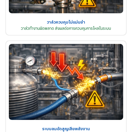
วาล์วควบคุมไม่แม่นยำ
วาล์วทำงานผิดพลาด ส่งผลต่อการควบคุมการไหลในระบบ
ระบบลมอัดสูญเสียพลังงาน