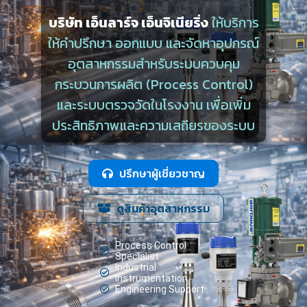
บริษัท เอ็นลาร์จ เอ็นจิเนียริ่ง
ให้บริการ
ให้คำปรึกษา ออกแบบ และจัดหาอุปกรณ์
อุตสาหกรรมสำหรับระบบควบคุม
กระบวนการผลิต (Process Control)
และระบบตรวจวัดในโรงงาน เพื่อเพิ่ม
ประสิทธิภาพและความเสถียรของระบบ
ปรึกษาผู้เชี่ยวชาญ
ดูสินค้าอุตสาหกรรม
Process Control
Specialist
Industrial
Instrumentation
Engineering Support