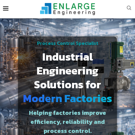
Process Control Specialist
Industrial
Engineering
Solutions for
Modern Factories
Helping factories improve
efficiency, reliability and
process control.