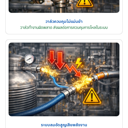
วาล์วควบคุมไม่แม่นยำ
วาล์วทำงานผิดพลาด ส่งผลต่อการควบคุมการไหลในระบบ
ระบบลมอัดสูญเสียพลังงาน