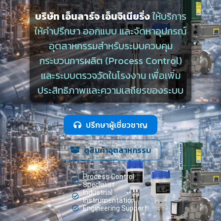
บริษัท เอ็นลาร์จ เอ็นจิเนียริ่ง
ให้บริการ
ให้คำปรึกษา ออกแบบ และจัดหาอุปกรณ์
อุตสาหกรรมสำหรับระบบควบคุม
กระบวนการผลิต (Process Control)
และระบบตรวจวัดในโรงงาน เพื่อเพิ่ม
ประสิทธิภาพและความเสถียรของระบบ
ปรึกษาผู้เชี่ยวชาญ
ดูสินค้าอุตสาหกรรม
Process Control
Specialist
Industrial
Instrumentation
Engineering Support