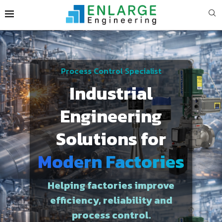
Process Control Specialist
Industrial
Engineering
Solutions for
Modern Factories
Helping factories improve
efficiency, reliability and
process control.