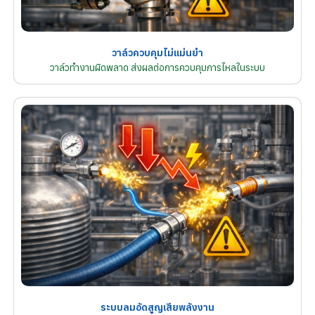
วาล์วควบคุมไม่แม่นยำ
วาล์วทำงานผิดพลาด ส่งผลต่อการควบคุมการไหลในระบบ
ระบบลมอัดสูญเสียพลังงาน