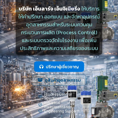
บริษัท เอ็นลาร์จ เอ็นจิเนียริ่ง
ให้บริการ
ให้คำปรึกษา ออกแบบ และจัดหาอุปกรณ์
อุตสาหกรรมสำหรับระบบควบคุม
กระบวนการผลิต (Process Control)
และระบบตรวจวัดในโรงงาน เพื่อเพิ่ม
ประสิทธิภาพและความเสถียรของระบบ
ปรึกษาผู้เชี่ยวชาญ
ดูสินค้าอุตสาหกรรม
Process Control
Specialist
Industrial
Instrumentation
Engineering Support