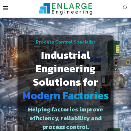
Process Control Specialist
Industrial
Engineering
Solutions for
Modern Factories
Helping factories improve
efficiency, reliability and
process control.