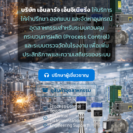
บริษัท เอ็นลาร์จ เอ็นจิเนียริ่ง
ให้บริการ
ให้คำปรึกษา ออกแบบ และจัดหาอุปกรณ์
อุตสาหกรรมสำหรับระบบควบคุม
กระบวนการผลิต (Process Control)
และระบบตรวจวัดในโรงงาน เพื่อเพิ่ม
ประสิทธิภาพและความเสถียรของระบบ
ปรึกษาผู้เชี่ยวชาญ
ดูสินค้าอุตสาหกรรม
Process Control
Specialist
Industrial
Instrumentation
Engineering Support