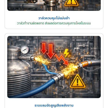
วาล์วควบคุมไม่แม่นยำ
วาล์วทำงานผิดพลาด ส่งผลต่อการควบคุมการไหลในระบบ
ระบบลมอัดสูญเสียพลังงาน