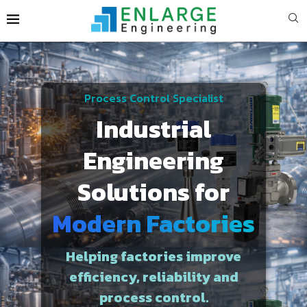
Process Control Specialist
Industrial
Engineering
Solutions for
Modern Factories
Helping factories improve
efficiency, reliability and
process control.