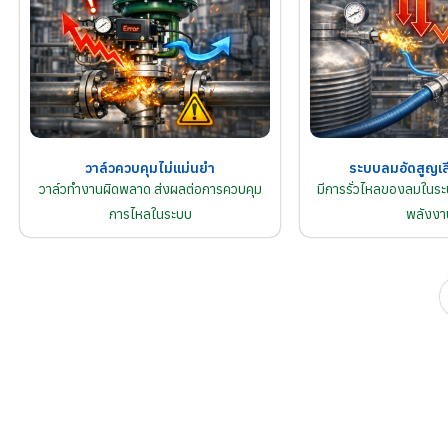
วาล์วควบคุมไม่แม่นยำ
ระบบลมอัดสูญเส
วาล์วทำงานผิดพลาด ส่งผลต่อการควบคุม
มีการรั่วไหลของลมในระบ
การไหลในระบบ
พลังงา