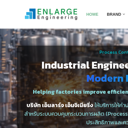
HOME
BRAND
Process Cont
Industrial Engine
Modern 
Helping factories improve efficien
บริษัท เอ็นลาร์จ เอ็นจิเนียริ่ง
ให้บริการให้ค
สำหรับระบบควบคุมกระบวนการผลิต (Process C
ประสิทธิภาพและค