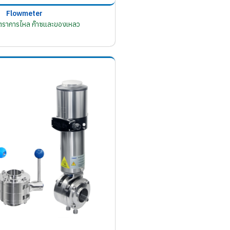
Flowmeter
อัตราการไหล ก๊าซและของเหลว