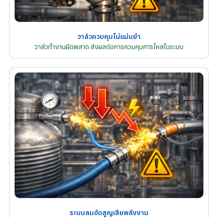
วาล์วควบคุมไม่แม่นยำ
วาล์วทำงานผิดพลาด ส่งผลต่อการควบคุมการไหลในระบบ
ระบบลมอัดสูญเสียพลังงาน