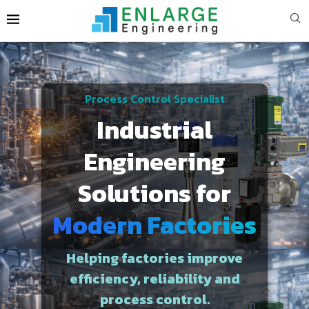
Process Control Specialist
Industrial
Engineering
Solutions for
Modern Factories
Helping factories improve
efficiency, reliability and
process control.