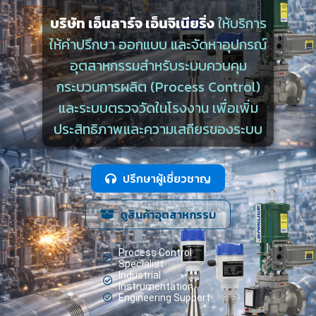
บริษัท เอ็นลาร์จ เอ็นจิเนียริ่ง
ให้บริการ
ให้คำปรึกษา ออกแบบ และจัดหาอุปกรณ์
อุตสาหกรรมสำหรับระบบควบคุม
กระบวนการผลิต (Process Control)
และระบบตรวจวัดในโรงงาน เพื่อเพิ่ม
ประสิทธิภาพและความเสถียรของระบบ
ปรึกษาผู้เชี่ยวชาญ
ดูสินค้าอุตสาหกรรม
Process Control
Specialist
Industrial
Instrumentation
Engineering Support