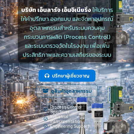
บริษัท เอ็นลาร์จ เอ็นจิเนียริ่ง
ให้บริการ
ให้คำปรึกษา ออกแบบ และจัดหาอุปกรณ์
อุตสาหกรรมสำหรับระบบควบคุม
กระบวนการผลิต (Process Control)
และระบบตรวจวัดในโรงงาน เพื่อเพิ่ม
ประสิทธิภาพและความเสถียรของระบบ
ปรึกษาผู้เชี่ยวชาญ
ดูสินค้าอุตสาหกรรม
Process Control
Specialist
Industrial
Instrumentation
Engineering Support