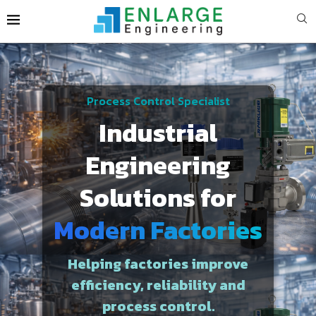
Process Control Specialist
Industrial
Engineering
Solutions for
Modern Factories
Helping factories improve
efficiency, reliability and
process control.