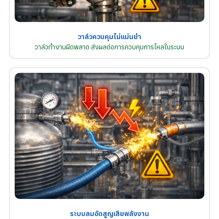
วาล์วควบคุมไม่แม่นยำ
วาล์วทำงานผิดพลาด ส่งผลต่อการควบคุมการไหลในระบบ
ระบบลมอัดสูญเสียพลังงาน