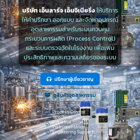
บริษัท เอ็นลาร์จ เอ็นจิเนียริ่ง
ให้บริการ
ให้คำปรึกษา ออกแบบ และจัดหาอุปกรณ์
อุตสาหกรรมสำหรับระบบควบคุม
กระบวนการผลิต (Process Control)
และระบบตรวจวัดในโรงงาน เพื่อเพิ่ม
ประสิทธิภาพและความเสถียรของระบบ
ปรึกษาผู้เชี่ยวชาญ
ดูสินค้าอุตสาหกรรม
Process Control
Specialist
Industrial
Instrumentation
Engineering Support