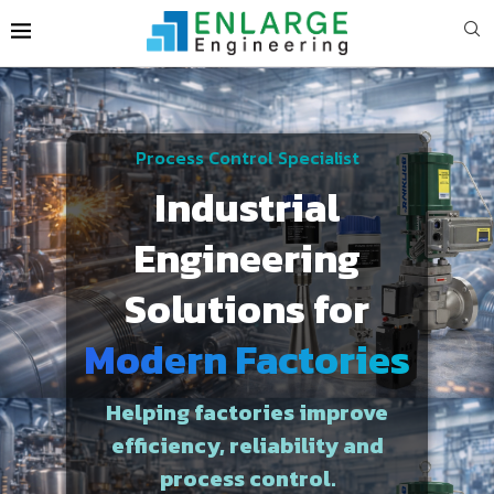
Process Control Specialist
Industrial
Engineering
Solutions for
Modern Factories
Helping factories improve
efficiency, reliability and
process control.