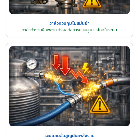
วาล์วควบคุมไม่แม่นยำ
วาล์วทำงานผิดพลาด ส่งผลต่อการควบคุมการไหลในระบบ
ระบบลมอัดสูญเสียพลังงาน