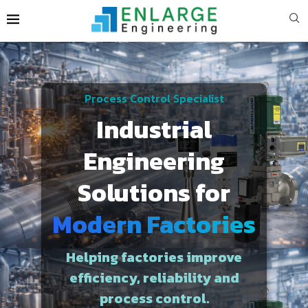
Process Control Specialist
Industrial
Engineering
Solutions for
Modern Factories
Helping factories improve
efficiency, reliability and
process control.