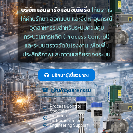
บริษัท เอ็นลาร์จ เอ็นจิเนียริ่ง
ให้บริการ
ให้คำปรึกษา ออกแบบ และจัดหาอุปกรณ์
อุตสาหกรรมสำหรับระบบควบคุม
กระบวนการผลิต (Process Control)
และระบบตรวจวัดในโรงงาน เพื่อเพิ่ม
ประสิทธิภาพและความเสถียรของระบบ
ปรึกษาผู้เชี่ยวชาญ
ดูสินค้าอุตสาหกรรม
Process Control
Specialist
Industrial
Instrumentation
Engineering Support