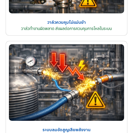
วาล์วควบคุมไม่แม่นยำ
วาล์วทำงานผิดพลาด ส่งผลต่อการควบคุมการไหลในระบบ
ระบบลมอัดสูญเสียพลังงาน