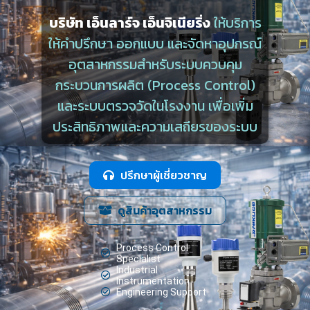
บริษัท เอ็นลาร์จ เอ็นจิเนียริ่ง
ให้บริการ
ให้คำปรึกษา ออกแบบ และจัดหาอุปกรณ์
อุตสาหกรรมสำหรับระบบควบคุม
กระบวนการผลิต (Process Control)
และระบบตรวจวัดในโรงงาน เพื่อเพิ่ม
ประสิทธิภาพและความเสถียรของระบบ
ปรึกษาผู้เชี่ยวชาญ
ดูสินค้าอุตสาหกรรม
Process Control
Specialist
Industrial
Instrumentation
Engineering Support