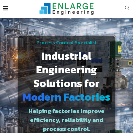
Process Control Specialist
Industrial
Engineering
Solutions for
Modern Factories
Helping factories improve
efficiency, reliability and
process control.