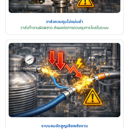
วาล์วควบคุมไม่แม่นยำ
วาล์วทำงานผิดพลาด ส่งผลต่อการควบคุมการไหลในระบบ
ระบบลมอัดสูญเสียพลังงาน