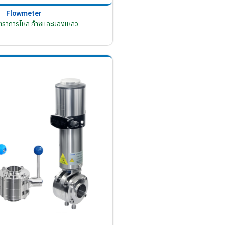
Flowmeter
อัตราการไหล ก๊าซและของเหลว