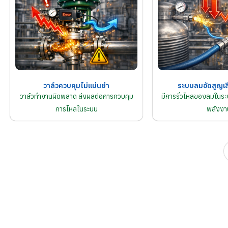
วาล์วควบคุมไม่แม่นยำ
ระบบลมอัดสูญเส
วาล์วทำงานผิดพลาด ส่งผลต่อการควบคุม
มีการรั่วไหลของลมในระบ
การไหลในระบบ
พลังงา