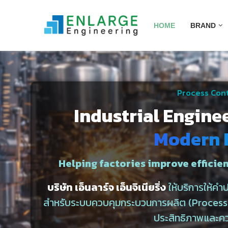
HOME
BRAND
Process Cont
Industrial Engine
Modern 
Helping factories improve efficien
บริษัท เอ็นลาร์จ เอ็นจิเนียริ่ง
ให้บริการให้ค
สำหรับระบบควบคุมกระบวนการผลิต (Process C
ประสิทธิภาพและค