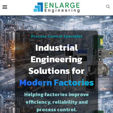
Process Control Specialist
Industrial
Engineering
Solutions for
Modern Factories
Helping factories improve
efficiency, reliability and
process control.