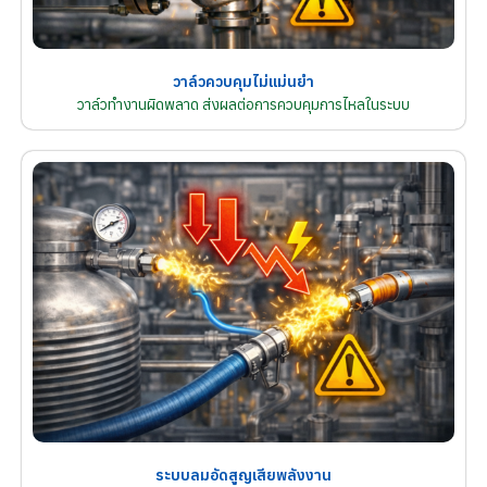
วาล์วควบคุมไม่แม่นยำ
วาล์วทำงานผิดพลาด ส่งผลต่อการควบคุมการไหลในระบบ
ระบบลมอัดสูญเสียพลังงาน