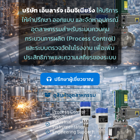
บริษัท เอ็นลาร์จ เอ็นจิเนียริ่ง
ให้บริการ
ให้คำปรึกษา ออกแบบ และจัดหาอุปกรณ์
อุตสาหกรรมสำหรับระบบควบคุม
กระบวนการผลิต (Process Control)
และระบบตรวจวัดในโรงงาน เพื่อเพิ่ม
ประสิทธิภาพและความเสถียรของระบบ
ปรึกษาผู้เชี่ยวชาญ
ดูสินค้าอุตสาหกรรม
Process Control
Specialist
Industrial
Instrumentation
Engineering Support