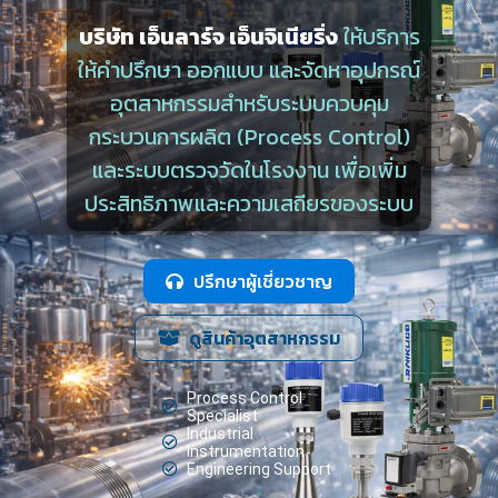
บริษัท เอ็นลาร์จ เอ็นจิเนียริ่ง
ให้บริการ
ให้คำปรึกษา ออกแบบ และจัดหาอุปกรณ์
อุตสาหกรรมสำหรับระบบควบคุม
กระบวนการผลิต (Process Control)
และระบบตรวจวัดในโรงงาน เพื่อเพิ่ม
ประสิทธิภาพและความเสถียรของระบบ
ปรึกษาผู้เชี่ยวชาญ
ดูสินค้าอุตสาหกรรม
Process Control
Specialist
Industrial
Instrumentation
Engineering Support