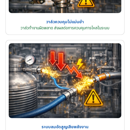
วาล์วควบคุมไม่แม่นยำ
วาล์วทำงานผิดพลาด ส่งผลต่อการควบคุมการไหลในระบบ
ระบบลมอัดสูญเสียพลังงาน