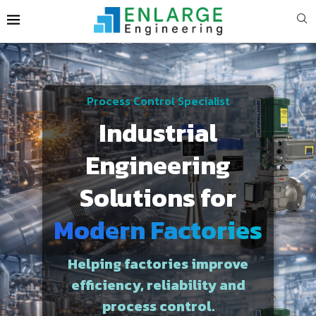
Process Control Specialist
Industrial
Engineering
Solutions for
Modern Factories
Helping factories improve
efficiency, reliability and
process control.