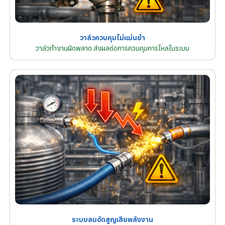
วาล์วควบคุมไม่แม่นยำ
วาล์วทำงานผิดพลาด ส่งผลต่อการควบคุมการไหลในระบบ
ระบบลมอัดสูญเสียพลังงาน