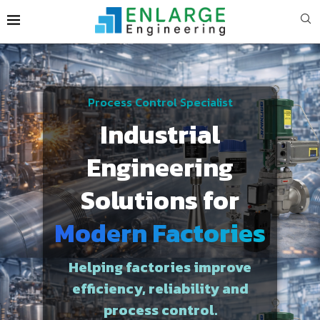
Process Control Specialist
Industrial
Engineering
Solutions for
Modern Factories
Helping factories improve
efficiency, reliability and
process control.