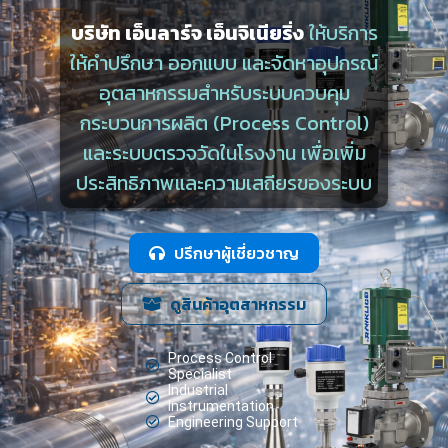
บริษัท เอ็นลาร์จ เอ็นจิเนียริ่ง
ให้บริการ
ให้คำปรึกษา ออกแบบ และจัดหาอุปกรณ์
อุตสาหกรรมสำหรับระบบควบคุม
กระบวนการผลิต (Process Control)
และระบบตรวจวัดในโรงงาน เพื่อเพิ่ม
ประสิทธิภาพและความเสถียรของระบบ
ปรึกษาผู้เชี่ยวชาญ
ดูสินค้าอุตสาหกรรม
Process Control
Specialist
Industrial
Instrumentation
Engineering Support