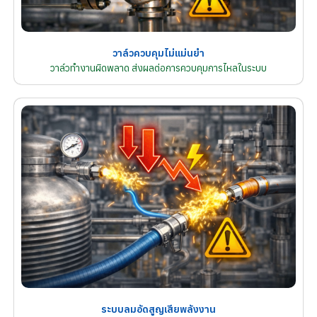
วาล์วควบคุมไม่แม่นยำ
วาล์วทำงานผิดพลาด ส่งผลต่อการควบคุมการไหลในระบบ
ระบบลมอัดสูญเสียพลังงาน