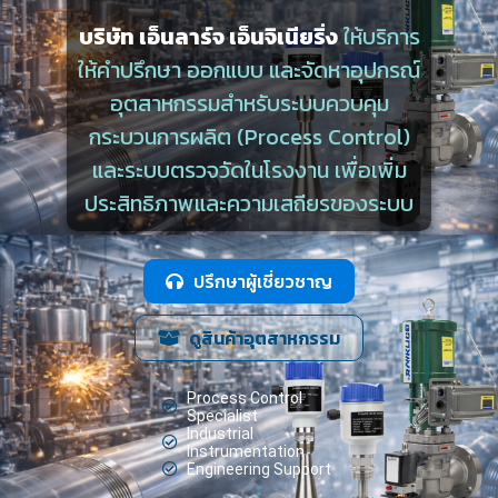
บริษัท เอ็นลาร์จ เอ็นจิเนียริ่ง
ให้บริการ
ให้คำปรึกษา ออกแบบ และจัดหาอุปกรณ์
อุตสาหกรรมสำหรับระบบควบคุม
กระบวนการผลิต (Process Control)
และระบบตรวจวัดในโรงงาน เพื่อเพิ่ม
ประสิทธิภาพและความเสถียรของระบบ
ปรึกษาผู้เชี่ยวชาญ
ดูสินค้าอุตสาหกรรม
Process Control
Specialist
Industrial
Instrumentation
Engineering Support