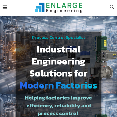
Process Control Specialist
Industrial
Engineering
Solutions for
Modern Factories
Helping factories improve
efficiency, reliability and
process control.