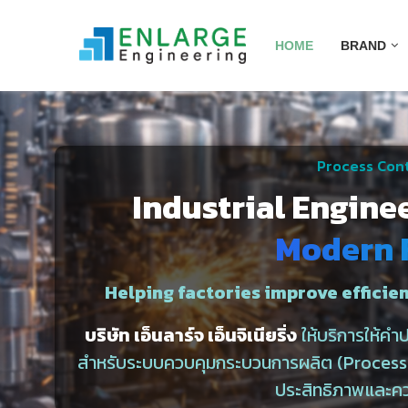
HOME
BRAND
Process Cont
Industrial Engine
Modern 
Helping factories improve efficien
บริษัท เอ็นลาร์จ เอ็นจิเนียริ่ง
ให้บริการให้ค
สำหรับระบบควบคุมกระบวนการผลิต (Process C
ประสิทธิภาพและค