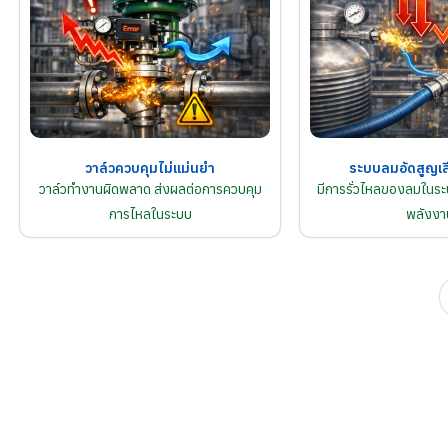
วาล์วควบคุมไม่แม่นยำ
ระบบลมอัดสูญเส
วาล์วทำงานผิดพลาด ส่งผลต่อการควบคุม
มีการรั่วไหลของลมในระบ
การไหลในระบบ
พลังงา