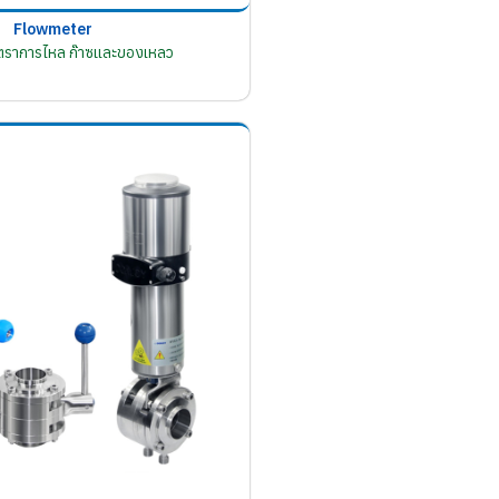
Flowmeter
อัตราการไหล ก๊าซและของเหลว