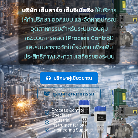
บริษัท เอ็นลาร์จ เอ็นจิเนียริ่ง
ให้บริการ
ให้คำปรึกษา ออกแบบ และจัดหาอุปกรณ์
อุตสาหกรรมสำหรับระบบควบคุม
กระบวนการผลิต (Process Control)
และระบบตรวจวัดในโรงงาน เพื่อเพิ่ม
ประสิทธิภาพและความเสถียรของระบบ
ปรึกษาผู้เชี่ยวชาญ
ดูสินค้าอุตสาหกรรม
Process Control
Specialist
Industrial
Instrumentation
Engineering Support