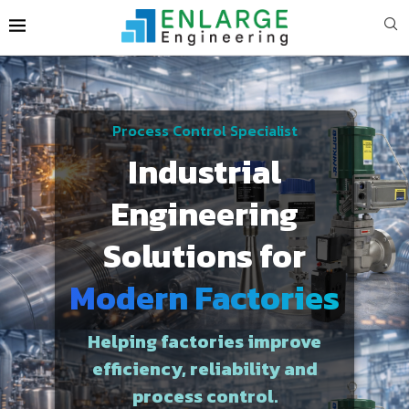
Process Control Specialist
Industrial
Engineering
Solutions for
Modern Factories
Helping factories improve
efficiency, reliability and
process control.