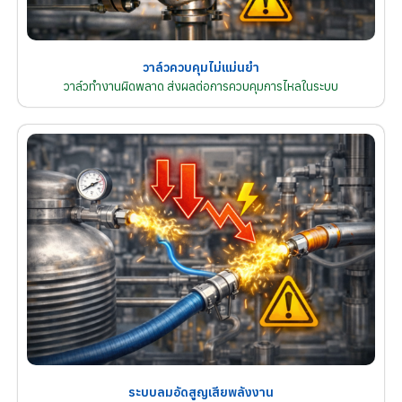
วาล์วควบคุมไม่แม่นยำ
วาล์วทำงานผิดพลาด ส่งผลต่อการควบคุมการไหลในระบบ
ระบบลมอัดสูญเสียพลังงาน