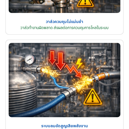
วาล์วควบคุมไม่แม่นยำ
วาล์วทำงานผิดพลาด ส่งผลต่อการควบคุมการไหลในระบบ
ระบบลมอัดสูญเสียพลังงาน