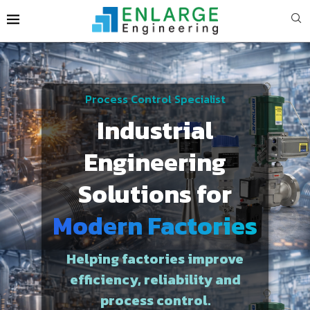
Process Control Specialist
Industrial
Engineering
Solutions for
Modern Factories
Helping factories improve
efficiency, reliability and
process control.