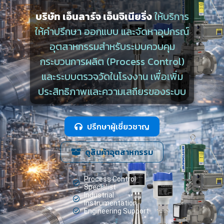
บริษัท เอ็นลาร์จ เอ็นจิเนียริ่ง
ให้บริการ
ให้คำปรึกษา ออกแบบ และจัดหาอุปกรณ์
อุตสาหกรรมสำหรับระบบควบคุม
กระบวนการผลิต (Process Control)
และระบบตรวจวัดในโรงงาน เพื่อเพิ่ม
ประสิทธิภาพและความเสถียรของระบบ
ปรึกษาผู้เชี่ยวชาญ
ดูสินค้าอุตสาหกรรม
Process Control
Specialist
Industrial
Instrumentation
Engineering Support