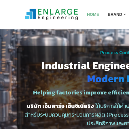
HOME
BRAND
Process Cont
Industrial Engine
Modern 
Helping factories improve efficien
บริษัท เอ็นลาร์จ เอ็นจิเนียริ่ง
ให้บริการให้ค
สำหรับระบบควบคุมกระบวนการผลิต (Process C
ประสิทธิภาพและค