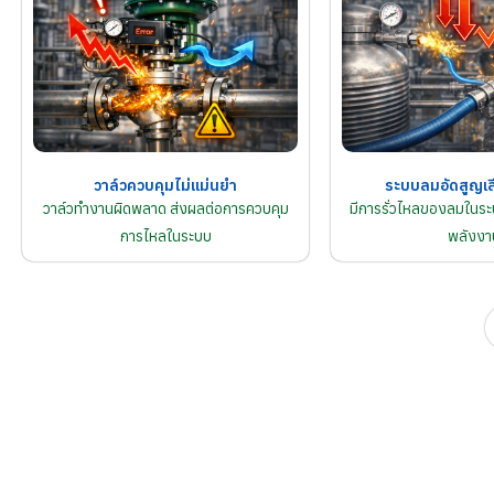
วาล์วควบคุมไม่แม่นยำ
ระบบลมอัดสูญเส
วาล์วทำงานผิดพลาด ส่งผลต่อการควบคุม
มีการรั่วไหลของลมในระบ
การไหลในระบบ
พลังงา