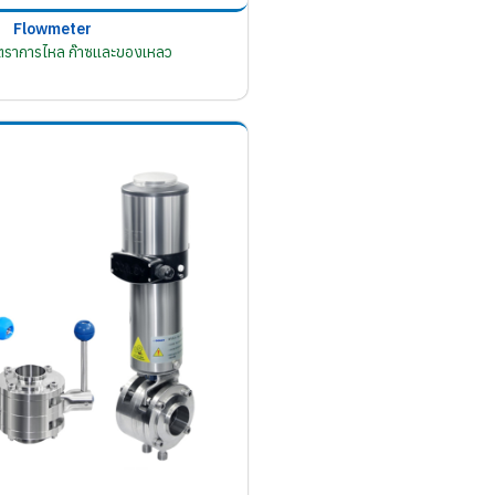
Flowmeter
อัตราการไหล ก๊าซและของเหลว