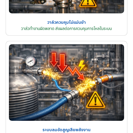
วาล์วควบคุมไม่แม่นยำ
วาล์วทำงานผิดพลาด ส่งผลต่อการควบคุมการไหลในระบบ
ระบบลมอัดสูญเสียพลังงาน