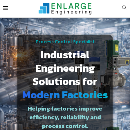
Process Control Specialist
Industrial
Engineering
Solutions for
Modern Factories
Helping factories improve
efficiency, reliability and
process control.