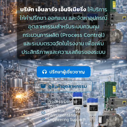
บริษัท เอ็นลาร์จ เอ็นจิเนียริ่ง
ให้บริการ
ให้คำปรึกษา ออกแบบ และจัดหาอุปกรณ์
อุตสาหกรรมสำหรับระบบควบคุม
กระบวนการผลิต (Process Control)
และระบบตรวจวัดในโรงงาน เพื่อเพิ่ม
ประสิทธิภาพและความเสถียรของระบบ
ปรึกษาผู้เชี่ยวชาญ
ดูสินค้าอุตสาหกรรม
Process Control
Specialist
Industrial
Instrumentation
Engineering Support