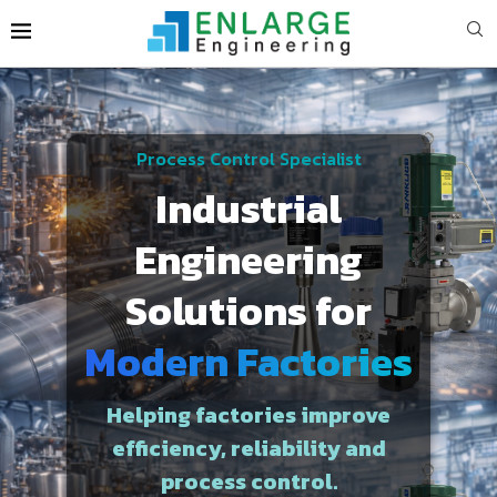
Process Control Specialist
Industrial
Engineering
Solutions for
Modern Factories
Helping factories improve
efficiency, reliability and
process control.