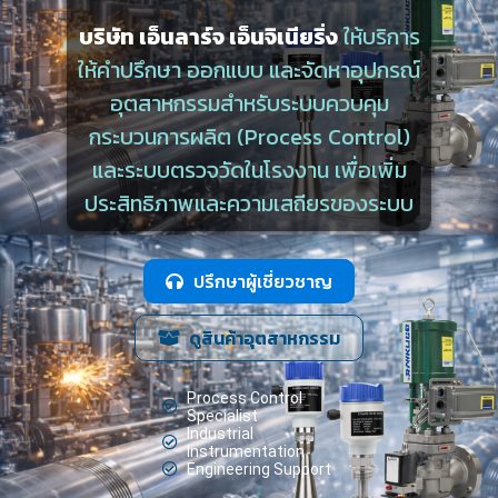
บริษัท เอ็นลาร์จ เอ็นจิเนียริ่ง
ให้บริการ
ให้คำปรึกษา ออกแบบ และจัดหาอุปกรณ์
อุตสาหกรรมสำหรับระบบควบคุม
กระบวนการผลิต (Process Control)
และระบบตรวจวัดในโรงงาน เพื่อเพิ่ม
ประสิทธิภาพและความเสถียรของระบบ
ปรึกษาผู้เชี่ยวชาญ
ดูสินค้าอุตสาหกรรม
Process Control
Specialist
Industrial
Instrumentation
Engineering Support