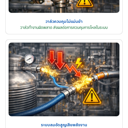
วาล์วควบคุมไม่แม่นยำ
วาล์วทำงานผิดพลาด ส่งผลต่อการควบคุมการไหลในระบบ
ระบบลมอัดสูญเสียพลังงาน