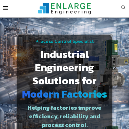
Process Control Specialist
Industrial
Engineering
Solutions for
Modern Factories
Helping factories improve
efficiency, reliability and
process control.