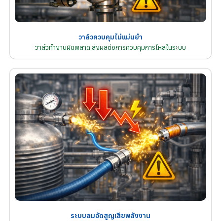
วาล์วควบคุมไม่แม่นยำ
วาล์วทำงานผิดพลาด ส่งผลต่อการควบคุมการไหลในระบบ
ระบบลมอัดสูญเสียพลังงาน