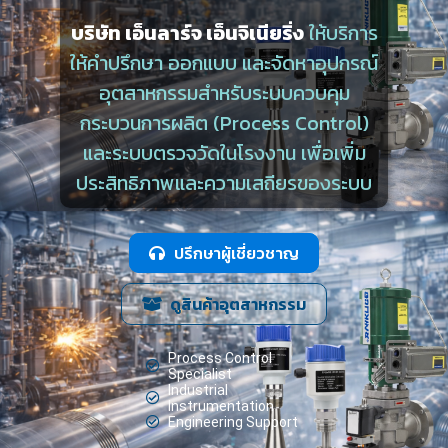
บริษัท เอ็นลาร์จ เอ็นจิเนียริ่ง
ให้บริการ
ให้คำปรึกษา ออกแบบ และจัดหาอุปกรณ์
อุตสาหกรรมสำหรับระบบควบคุม
กระบวนการผลิต (Process Control)
และระบบตรวจวัดในโรงงาน เพื่อเพิ่ม
ประสิทธิภาพและความเสถียรของระบบ
ปรึกษาผู้เชี่ยวชาญ
ดูสินค้าอุตสาหกรรม
Process Control
Specialist
Industrial
Instrumentation
Engineering Support