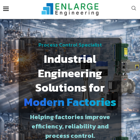
Process Control Specialist
Industrial
Engineering
Solutions for
Modern Factories
Helping factories improve
efficiency, reliability and
process control.