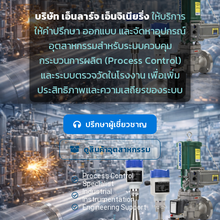
บริษัท เอ็นลาร์จ เอ็นจิเนียริ่ง
ให้บริการ
ให้คำปรึกษา ออกแบบ และจัดหาอุปกรณ์
อุตสาหกรรมสำหรับระบบควบคุม
กระบวนการผลิต (Process Control)
และระบบตรวจวัดในโรงงาน เพื่อเพิ่ม
ประสิทธิภาพและความเสถียรของระบบ
ปรึกษาผู้เชี่ยวชาญ
ดูสินค้าอุตสาหกรรม
Process Control
Specialist
Industrial
Instrumentation
Engineering Support