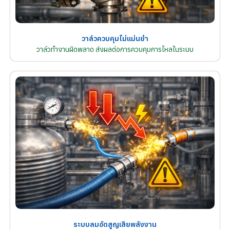
วาล์วควบคุมไม่แม่นยำ
วาล์วทำงานผิดพลาด ส่งผลต่อการควบคุมการไหลในระบบ
ระบบลมอัดสูญเสียพลังงาน