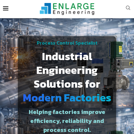
Process Control Specialist
Industrial
Engineering
Solutions for
Modern Factories
Helping factories improve
efficiency, reliability and
process control.