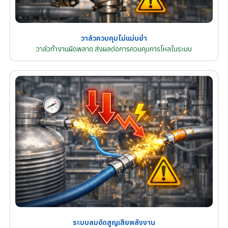
วาล์วควบคุมไม่แม่นยำ
วาล์วทำงานผิดพลาด ส่งผลต่อการควบคุมการไหลในระบบ
ระบบลมอัดสูญเสียพลังงาน