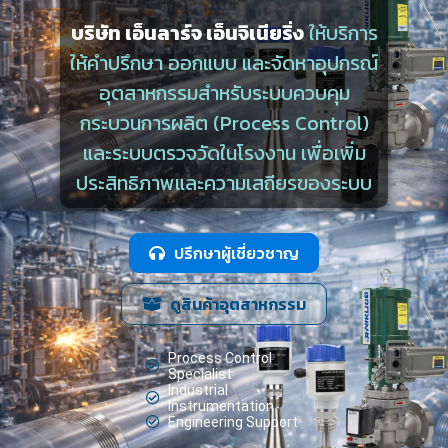
บริษัท เอ็นลาร์จ เอ็นจิเนียริ่ง
ให้บริการ
ให้คำปรึกษา ออกแบบ และจัดหาอุปกรณ์
อุตสาหกรรมสำหรับระบบควบคุม
กระบวนการผลิต (Process Control)
และระบบตรวจวัดในโรงงาน เพื่อเพิ่ม
ประสิทธิภาพและความเสถียรของระบบ
ปรึกษาผู้เชี่ยวชาญ
ดูสินค้าอุตสาหกรรม
Process Control
Specialist
Industrial
Instrumentation
Engineering Support