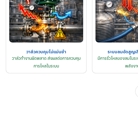
วาล์วควบคุมไม่แม่นยำ
ระบบลมอัดสูญเส
วาล์วทำงานผิดพลาด ส่งผลต่อการควบคุม
มีการรั่วไหลของลมในระบ
การไหลในระบบ
พลังงา