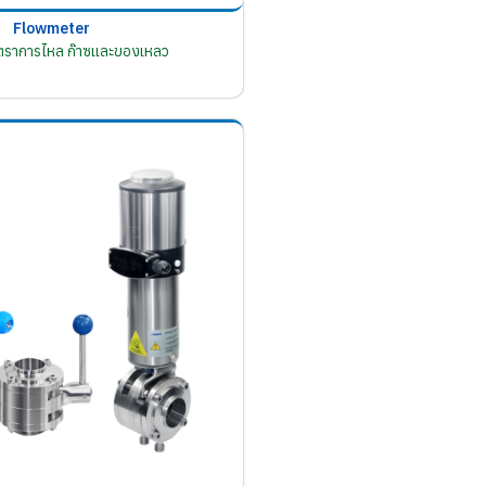
Flowmeter
อัตราการไหล ก๊าซและของเหลว