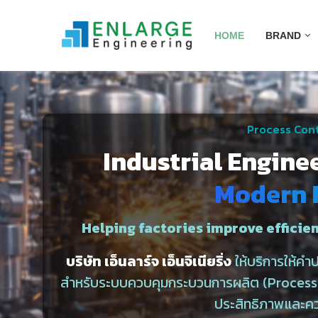
HOME
BRAND
Process Cont
Industrial Engine
Modern 
Helping factories improve efficien
บริษัท เอ็นลาร์จ เอ็นจิเนียริ่ง
ให้บริการให้ค
สำหรับระบบควบคุมกระบวนการผลิต (Process C
ประสิทธิภาพและค