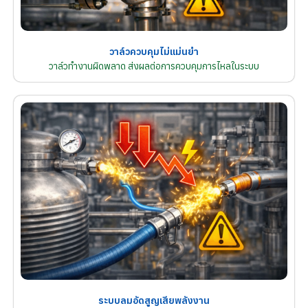
วาล์วควบคุมไม่แม่นยำ
วาล์วทำงานผิดพลาด ส่งผลต่อการควบคุมการไหลในระบบ
ระบบลมอัดสูญเสียพลังงาน