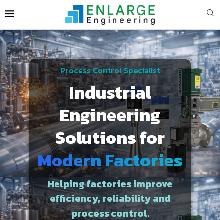
Process Control Specialist
Industrial
Engineering
Solutions for
Modern Factories
Helping factories improve
efficiency, reliability and
process control.