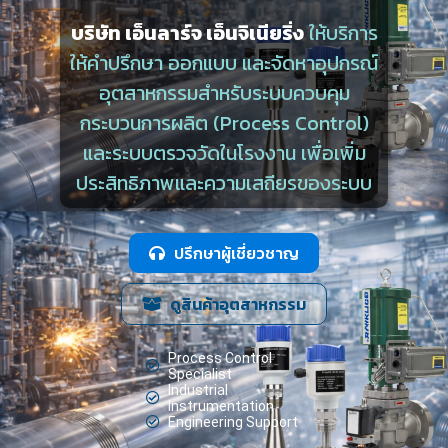
บริษัท เอ็นลาร์จ เอ็นจิเนียริ่ง
ให้บริการ
ให้คำปรึกษา ออกแบบ และจัดหาอุปกรณ์
อุตสาหกรรมสำหรับระบบควบคุม
กระบวนการผลิต (Process Control)
และระบบตรวจวัดในโรงงาน เพื่อเพิ่ม
ประสิทธิภาพและความเสถียรของระบบ
ปรึกษาผู้เชี่ยวชาญ
ดูสินค้าอุตสาหกรรม
Process Control
Specialist
Industrial
Instrumentation
Engineering Support