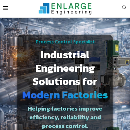
Process Control Specialist
Industrial
Engineering
Solutions for
Modern Factories
Helping factories improve
efficiency, reliability and
process control.