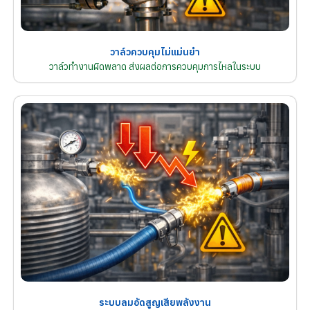
วาล์วควบคุมไม่แม่นยำ
วาล์วทำงานผิดพลาด ส่งผลต่อการควบคุมการไหลในระบบ
ระบบลมอัดสูญเสียพลังงาน