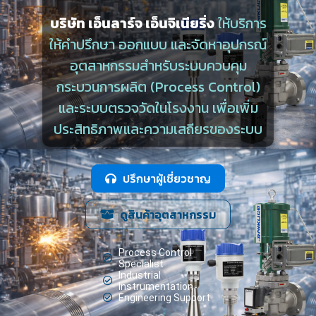
บริษัท เอ็นลาร์จ เอ็นจิเนียริ่ง
ให้บริการ
ให้คำปรึกษา ออกแบบ และจัดหาอุปกรณ์
อุตสาหกรรมสำหรับระบบควบคุม
กระบวนการผลิต (Process Control)
และระบบตรวจวัดในโรงงาน เพื่อเพิ่ม
ประสิทธิภาพและความเสถียรของระบบ
ปรึกษาผู้เชี่ยวชาญ
ดูสินค้าอุตสาหกรรม
Process Control
Specialist
Industrial
Instrumentation
Engineering Support