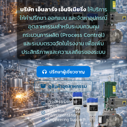
บริษัท เอ็นลาร์จ เอ็นจิเนียริ่ง
ให้บริการ
ให้คำปรึกษา ออกแบบ และจัดหาอุปกรณ์
อุตสาหกรรมสำหรับระบบควบคุม
กระบวนการผลิต (Process Control)
และระบบตรวจวัดในโรงงาน เพื่อเพิ่ม
ประสิทธิภาพและความเสถียรของระบบ
ปรึกษาผู้เชี่ยวชาญ
ดูสินค้าอุตสาหกรรม
Process Control
Specialist
Industrial
Instrumentation
Engineering Support