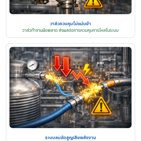
วาล์วควบคุมไม่แม่นยำ
วาล์วทำงานผิดพลาด ส่งผลต่อการควบคุมการไหลในระบบ
ระบบลมอัดสูญเสียพลังงาน