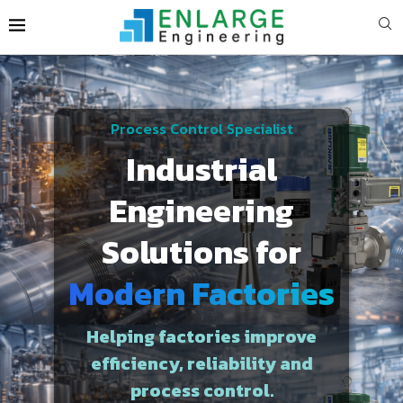
Process Control Specialist
Industrial
Engineering
Solutions for
Modern Factories
Helping factories improve
efficiency, reliability and
process control.